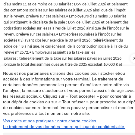
d’au moins 11 et de moins de 50 salariés : DSN de juillet 2026 et paiement
des cotisations sociales sur les salaires de juillet 2026 ainsi que de l’impôt
sur le revenu prélevé sur ces salaires.• Employeurs d’au moins 50 salariés
qui pratiquent le décalage de la paie : DSN de juillet 2026 et paiement des
cotisations sociales sur les salaires de juillet 2026 ainsi que de l’impôt sur le
revenu prélevé sur ces salaires.• Entreprises soumises à l’impôt sur les
sociétés (IS) ayant clos leur exercice le 30 avril 2026 : télérèglement du
solde de l’IS ainsi que, le cas échéant, de la contribution sociale à l’aide du
relevé n° 2572.• Employeurs assujettis à la taxe sur les
salaires : télérèglement de la taxe sur les salaires payés en juillet 2026
lorsque le total des sommes dues au titre de 2025 excédait 10 000 € et
télétransmission du relevé de versement provisionnel n° 2501.
Nous et nos partenaires utilisons des cookies pour stocker et/ou
accéder à des informations sur votre terminal. Le traitement de
31 août 2026
certaines données personnelles permet d'améliorer notre offre via
• Entreprises soumises à l’impôt sur les sociétés ayant clos leur exercice le
l'analyse, la mesure d'audience et vous permet aussi d’interagir avec
31 mai 2026 : télétransmission de la déclaration annuelle des résultats et
les réseaux sociaux. Cliquez sur « Tout accepter » pour consentir à
des annexes (tolérance jusqu’au 15 septembre).
tout dépôt de cookies ou sur « Tout refuser » pour proscrire tout dép
de cookies sur votre terminal. Vous pouvez personnaliser et modifier
ÉCHÉANCES DU MOIS
vos préférences à tout moment sur notre site.
CALENDRIER DES VACANCES SCOLAIRES
Vos droits et nos pratiques : notre charte cookies.
Le traitement de vos données : notre politique de confidentialité.
ALPES 2 R AUDIT EXPERTISE
44 rue des Boutons
d’or
05000
GAP
alpes2r@gmail.com
06 61 98 56 22