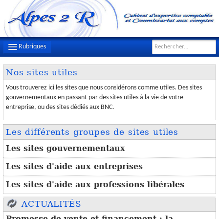
Rubriques
Nos sites utiles
LE CABINET
Vous trouverez ici les sites que nous considérons comme utiles. Des sites
NOTRE ÉQUIPE
gouvernementaux en passant par des sites utiles à la vie de votre
entreprise, ou des sites dédiés aux BNC.
NOS MISSIONS
Les différents groupes de sites utiles
CONTACT
Les sites gouvernementaux
PLAN D'ACCÈS
Les sites d'aide aux entreprises
FILS D'ACTUALITÉS
Les sites d'aide aux professions libérales
INFOS DE GESTION
ACTUALITÉS
OUTILS PRATIQUES
Promesse de vente et financement : la