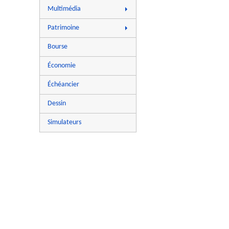
Chiffres utiles
Dossiers
Multimédia
Dossiers
Questions-réponses
Actualités
Questions-réponses
Patrimoine
Dossiers
Actualités
Bourse
Questions-réponses
Dossiers
Économie
Questions-réponses
Échéancier
Dessin
Simulateurs