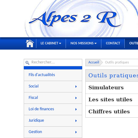
LE CABINET
NOS MISSIONS
CONTACT
OUTI
Accueil
Outils pratiques
Outils pratique
Fils d'actualités
Social
Simulateurs
Actualités
Fiscal
Les sites utiles
Aides à l'embauche
Actualités
Loi de finances
Chiffres utiles
Chiffres utiles
Chiffres utiles
Fiscalité personnelle
Dossiers
Juridique
Dossiers
Fiscalité professionnelle
Questions-réponses
Actualités
Questions-réponses
Gestion
Paie