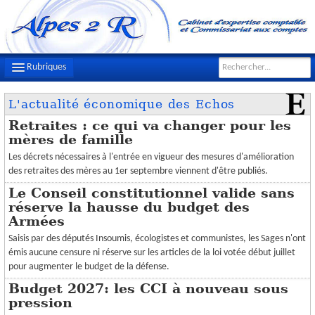
Rubriques
L'actualité économique des Echos
LE CABINET
Retraites : ce qui va changer pour les
NOTRE ÉQUIPE
mères de famille
Les décrets nécessaires à l'entrée en vigueur des mesures d'amélioration
NOS MISSIONS
des retraites des mères au 1er septembre viennent d'être publiés.
CONTACT
Le Conseil constitutionnel valide sans
réserve la hausse du budget des
PLAN D'ACCÈS
Armées
Saisis par des députés Insoumis, écologistes et communistes, les Sages n'ont
FILS D'ACTUALITÉS
émis aucune censure ni réserve sur les articles de la loi votée début juillet
pour augmenter le budget de la défense.
INFOS DE GESTION
Budget 2027: les CCI à nouveau sous
pression
OUTILS PRATIQUES