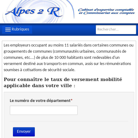
Rubriques
Les employeurs occupant au moins 11 salariés dans certaines communes ou
LE CABINET
groupements de communes (communautés urbaines, communautés de
communes, etc...) de plus de 10 000 habitants sont redevables d'un
NOTRE ÉQUIPE
versement destiné aux transports en commun, assis sur les rémunérations
soumises à cotisations de sécurité sociale.
NOS MISSIONS
Pour connaître le taux de versement mobilité
CONTACT
applicable dans votre ville :
PLAN D'ACCÈS
Le numéro de votre département
FILS D'ACTUALITÉS
INFOS DE GESTION
OUTILS PRATIQUES
Envoyer