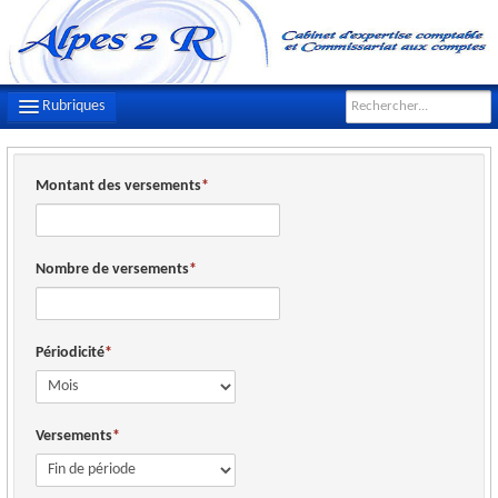
Rubriques
LE CABINET
Montant des versements
NOTRE ÉQUIPE
NOS MISSIONS
Nombre de versements
CONTACT
PLAN D'ACCÈS
Périodicité
FILS D'ACTUALITÉS
INFOS DE GESTION
Versements
OUTILS PRATIQUES