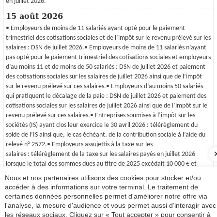
en juillet 2026.
15 août 2026
• Employeurs de moins de 11 salariés ayant opté pour le paiement
trimestriel des cotisations sociales et de l’impôt sur le revenu prélevé sur les
salaires : DSN de juillet 2026.• Employeurs de moins de 11 salariés n’ayant
pas opté pour le paiement trimestriel des cotisations sociales et employeurs
d’au moins 11 et de moins de 50 salariés : DSN de juillet 2026 et paiement
des cotisations sociales sur les salaires de juillet 2026 ainsi que de l’impôt
sur le revenu prélevé sur ces salaires.• Employeurs d’au moins 50 salariés
qui pratiquent le décalage de la paie : DSN de juillet 2026 et paiement des
cotisations sociales sur les salaires de juillet 2026 ainsi que de l’impôt sur le
revenu prélevé sur ces salaires.• Entreprises soumises à l’impôt sur les
sociétés (IS) ayant clos leur exercice le 30 avril 2026 : télérèglement du
solde de l’IS ainsi que, le cas échéant, de la contribution sociale à l’aide du
relevé n° 2572.• Employeurs assujettis à la taxe sur les
salaires : télérèglement de la taxe sur les salaires payés en juillet 2026
lorsque le total des sommes dues au titre de 2025 excédait 10 000 € et
télétransmission du relevé de versement provisionnel n° 2501.
Nous et nos partenaires utilisons des cookies pour stocker et/ou
accéder à des informations sur votre terminal. Le traitement de
31 août 2026
certaines données personnelles permet d'améliorer notre offre via
• Entreprises soumises à l’impôt sur les sociétés ayant clos leur exercice le
l'analyse, la mesure d'audience et vous permet aussi d’interagir avec
31 mai 2026 : télétransmission de la déclaration annuelle des résultats et
les réseaux sociaux. Cliquez sur « Tout accepter » pour consentir à