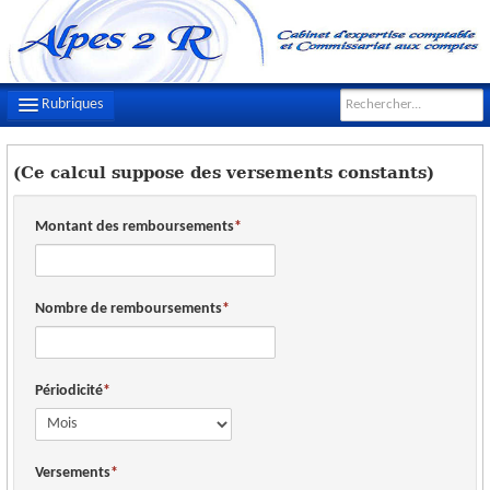
Rubriques
LE CABINET
(Ce calcul suppose des versements constants)
NOTRE ÉQUIPE
Montant des remboursements
NOS MISSIONS
CONTACT
Nombre de remboursements
PLAN D'ACCÈS
FILS D'ACTUALITÉS
Périodicité
INFOS DE GESTION
OUTILS PRATIQUES
Versements