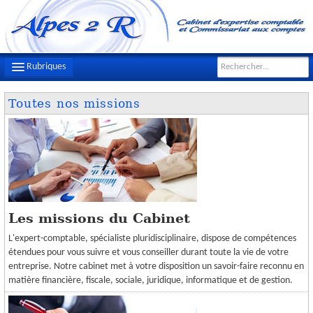
Rubriques
Toutes nos missions
LE CABINET
NOTRE ÉQUIPE
NOS MISSIONS
CONTACT
PLAN D'ACCÈS
Les missions du Cabinet
L'expert-comptable, spécialiste pluridisciplinaire, dispose de compétences
FILS D'ACTUALITÉS
étendues pour vous suivre et vous conseiller durant toute la vie de votre
entreprise. Notre cabinet met à votre disposition un savoir-faire reconnu en
INFOS DE GESTION
matière financière, fiscale, sociale, juridique, informatique et de gestion.
OUTILS PRATIQUES